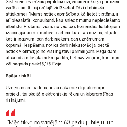
Sistēmas ieviešanu papildina uzņēmuma iekšējā pārmaiņu
vadība, un tā ļauj reālajā vidē sekot līdzi darbinieku
attieksmei. "Mums notiek apmācības, kā lietot sistēmu, ir
arī piesaistīti konsultanti, kas sniedz mums nepieciešamo
atbalstu. Protams, viens no vadības komandas lielākajiem
izaicinājumiem ir motivēt darbiniekus. Tas nozīmē stāstīt,
kas ir ieguvumi gan darbiniekam, gan uzņēmumam
kopumā. Iespējams, notiks darbinieku rotācija, bet tā
notiek vienmēr, jo ne visi ir gatavi pārmaiņām. Pagaidām
atsaucība ir lielāka nekā gaidīts, bet nav zināms, kas mūs
vēl sagaida priekšā," tā Evija.
Spēja riskēt
Uzņēmumam padomā ir jau nākamie digitalizācijas
projekti, tai skaitā elektroniskie rēķini un kiberdrošības
risinājumi.
"Mēs tikko nosvinējām 63 gadu jubileju, un