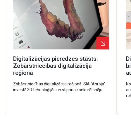
Digitalizācijas pieredzes stāsts:
D
Zobārstniecības digitalizācija
b
reģionā
a
Zobārstniecības digitalizācija reģionā: SIA "Anroja"
No
investē 3D tehnoloģijās un stiprina konkurētspēju
au
ro