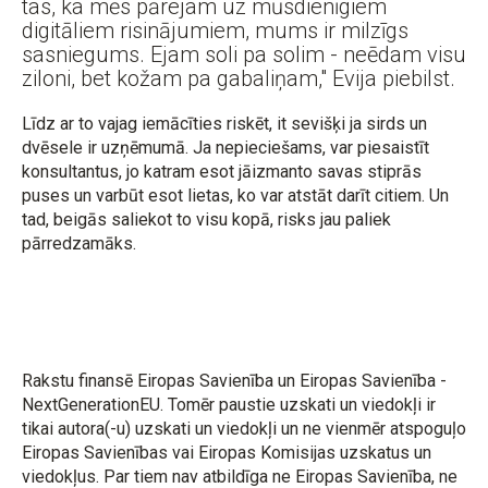
tas, ka mēs pārejam uz mūsdienīgiem
digitāliem risinājumiem, mums ir milzīgs
sasniegums. Ejam soli pa solim - neēdam visu
ziloni, bet kožam pa gabaliņam," Evija piebilst.
Līdz ar to vajag iemācīties riskēt, it sevišķi ja sirds un
dvēsele ir uzņēmumā. Ja nepieciešams, var piesaistīt
konsultantus, jo katram esot jāizmanto savas stiprās
puses un varbūt esot lietas, ko var atstāt darīt citiem. Un
tad, beigās saliekot to visu kopā, risks jau paliek
pārredzamāks.
Rakstu finansē Eiropas Savienība un Eiropas Savienība -
NextGenerationEU. Tomēr paustie uzskati un viedokļi ir
tikai autora(-u) uzskati un viedokļi un ne vienmēr atspoguļo
Eiropas Savienības vai Eiropas Komisijas uzskatus un
viedokļus. Par tiem nav atbildīga ne Eiropas Savienība, ne