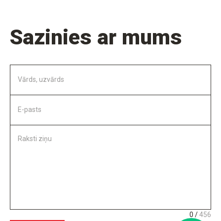
Sazinies ar mums
Vārds, uzvārds
E-pasts
Raksti ziņu
0 /
456