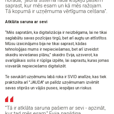
norāda, "jaunā sistēma rada iespēju pašiem
saprast, kur mēs esam un kā mēs ražojam.
Tā kopumā ir uzņēmuma vērtīguma celšana".
Atklāta saruna ar sevi
“Mēs sapratām, ka digitalizācija ir neizbēgama, lai ne tikai
saglabātu savas pozīcijas tirgū, bet arī augtu un attīstītos.
Mūsu izaicinājums bija ne tikai saprast, kādas
tehnoloģijas mums ir nepieciešamas, bet arī izveidot
skaidru ieviešanas plānu,” skaidro Evija, uzsverot, ka
svarīgākais solis ir rūpīga izpēte, lai saprastu, kuras jomas
visvairāk nepieciešams digitalizēt.
Te savukārt uzņēmumu labā roka ir SVID analīze, kas tiek
praktizēta arī "JAUDA" un palīdz uzņēmumam izvērtēt
savas stiprās un vājās puses, iespējas un riskus.
"Tā ir atklāta saruna pašiem ar sevi - apzināt,
kur tad mēs esam," Evija papildina,