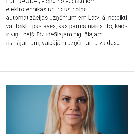
Par "JAUDA", vienu no vecākajiem
elektrotehnikas un industriālās
automatizācijas uzņēmumiem Latvijā, noteikti
var teikt - pastāvēs, kas pārmainīsies. To, kāds
ir viņu ceļš līdz ideālajam digitālajam
risinājumam, vaicājām uzņēmuma valdes
priekšsēdētājai Evijai Liakovičus.