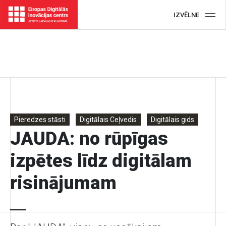
IZVĒLNE
Pieredzes stāsti
Digitālais Ceļvedis
Digitālais gids
JAUDA: no rūpīgas
izpētes līdz digitālam
risinājumam