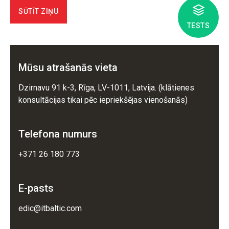
SŪTĪT ZIŅU
TESTS
Mūsu atrašanās vieta
Dzirnavu 91 k-3, Rīga, LV-1011, Latvija. (klātienes
konsultācijas tikai pēc iepriekšējas vienošanās)
Telefona numurs
+371 26 180 773
E-pasts
edic@itbaltic.com