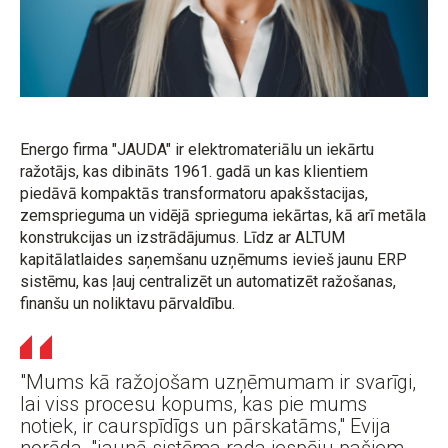
Energo firma "JAUDA" ir elektromateriālu un iekārtu
ražotājs, kas dibināts 1961. gadā un kas klientiem
piedāvā kompaktās transformatoru apakšstacijas,
zemsprieguma un vidējā sprieguma iekārtas, kā arī metāla
konstrukcijas un izstrādājumus. Līdz ar ALTUM
kapitālatlaides saņemšanu uzņēmums ievieš jaunu ERP
sistēmu, kas ļauj centralizēt un automatizēt ražošanas,
finanšu un noliktavu pārvaldību.
"Mums kā ražojošam uzņēmumam ir svarīgi,
lai viss procesu kopums, kas pie mums
notiek, ir caurspīdīgs un pārskatāms," Evija